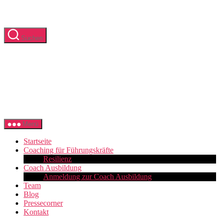
Zum
Suchen
Inhalt
springen
Würzburger
Menü
Business
Coach
Startseite
Akademie
Coaching für Führungskräfte
Resilienz
Coach Ausbildung
Anmeldung zur Coach Ausbildung
Team
Blog
Pressecorner
Kontakt