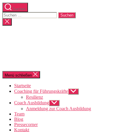
Suchen
Suchen
nach:
Suche
schließen
Menü schließen
Startseite
Coaching für Führungskräfte
Untermenü
anzeigen
Resilienz
Coach Ausbildung
Untermenü
anzeigen
Anmeldung zur Coach Ausbildung
Team
Blog
Pressecorner
Kontakt