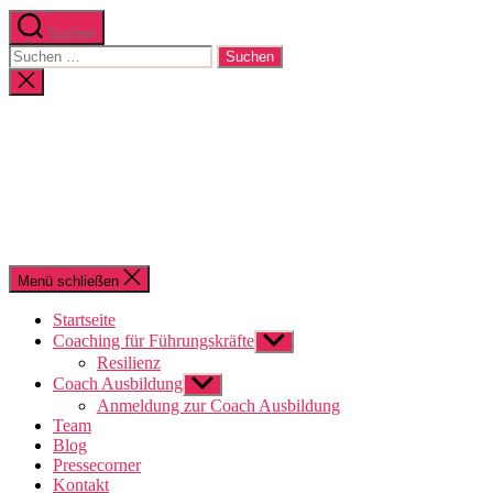
Suchen
Suchen
nach:
Suche
schließen
Menü schließen
Startseite
Coaching für Führungskräfte
Untermenü
anzeigen
Resilienz
Coach Ausbildung
Untermenü
anzeigen
Anmeldung zur Coach Ausbildung
Team
Blog
Pressecorner
Kontakt