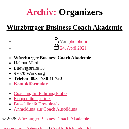
Archiv:
Organizers
Würzburger Business Coach Akademie
Beitragsautor
Von
photolium
Veröffentlichungsdatum
24. April 2021
Würzburger Business Coach Akademie
Helmut Martin
Ludwigstraße 18
97070 Würzburg
Telefon: 0931 730 41 750
Kontaktformular
Coaching für Führungskräfte
Kooperationspartner
Broschüre & Downloads
Anmeldung zur Coach Ausbildung
© 2026
Würzburger Business Coach Akademie
Impressum
|
Datenschutz
|
Cookie-Richtlinien EU