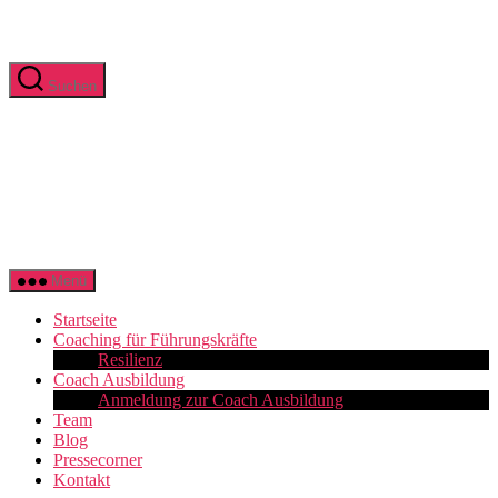
Zum
Suchen
Inhalt
springen
Würzburger
Menü
Business
Coach
Startseite
Akademie
Coaching für Führungskräfte
Resilienz
Coach Ausbildung
Anmeldung zur Coach Ausbildung
Team
Blog
Pressecorner
Kontakt